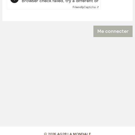
Browser check failed, try a different browser
Friendly
Captcha ⇗
©
2026 AG2R LA MONDIALE